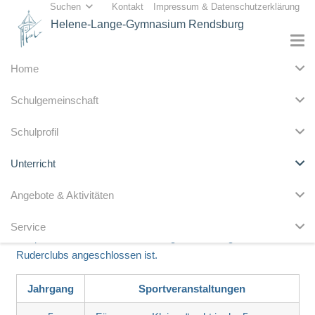
Suchen
Kontakt
Impressum & Datenschutzerklärung
Helene-Lange-Gymnasium Rendsburg
Home
Schulgemeinschaft
An der Hela werden regelmäßig Turniere in verschiedenen
Schulprofil
Sportarten durchgeführt. Mit viel Spaß und großer Motivation
wetteifern jeweils Schülerinnen und Schüler ähnlicher
Unterricht
Jahrgangsstufen um die ersten Plätze.
Angebote & Aktivitäten
Ein außerunterrichtliches Sportangebot können Schülerinnen
und Schüler der Hela als Mitglieder der Ruderriege in
Service
Anspruch nehmen, welche der Jugendabteilung des HLG-
Ruderclubs angeschlossen ist.
Jahrgang
Sportveranstaltungen