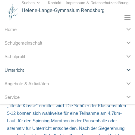
Suchen
Kontakt
Impressum & Datenschutzerklärung
Helene-Lange-Gymnasium Rendsburg
Home
Schulgemeinschaft
Hela-Lauf
Schulprofil
Am letzten Schultag vor den Sommerferien findet traditionell
Unterricht
seit vielen Jahren der Hela-Lauf statt. Die Schüler der
Klassenstufen 5-8 können zwischen einer 1,7km-, 2,7km-
Angebote & Aktivitäten
und 4,7km-langen Strecke auswählen und erlaufen dabei, je
Service
nach bewältigter Distanz, Punkte für ihre Klasse, wodurch die
„fitteste Klasse“ ermittelt wird. Die Schüler der Klassenstufen
9-12 können sich wahlweise für eine Teilnahme am 4,7km-
Lauf, für den Spinning-Marathon in der Pausenhalle oder
alternativ für Unterricht entscheiden. Nach der Siegerehrung