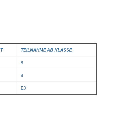
FT
TEILNAHME AB KLASSE
8
8
E0