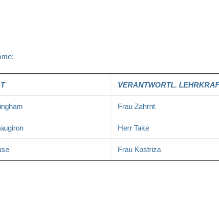
mme:
DT
VERANTWORTL. LEHRKRA
lingham
Frau Zahrnt
augiron
Herr Take
use
Frau Kostriza