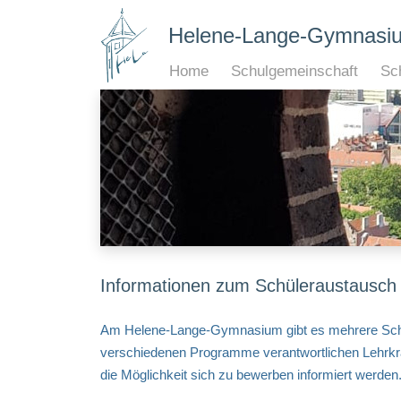
Helene-Lange-Gymnasi
Home
Schulgemeinschaft
Sch
Informationen zum Schüleraustausch
Am Helene-Lange-Gymnasium gibt es mehrere Schüle
verschiedenen Programme verantwortlichen Lehrkrä
die Möglichkeit sich zu bewerben informiert werde