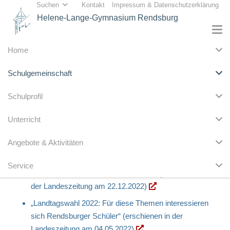
Suchen
Kontakt
Impressum & Datenschutzerklärung
Helene-Lange-Gymnasium Rendsburg
Home
Schulgemeinschaft
„Fairer Handel: Diesen Beitrag leisten Hela-Schüler in
Schulprofil
Rendsburg“ (erschienen in der Landeszeitung am
12.07.2023)
Unterricht
„TikTok, Instagram und Co.: Diese Gefahren drohen
Angebote & Aktivitäten
Jugendlichen im Internet“ (erschienen in der
Landeszeitung am 10.03.2023)
Service
„Schüler helfen Kindern in Westafrika“ (erschienen in
der Landeszeitung am 22.12.2022)
„Landtagswahl 2022: Für diese Themen interessieren
sich Rendsburger Schüler“ (erschienen in der
Landeszeitung am 04.05.2022)