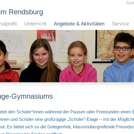
Suc
um Rendsburg
ulprofil
Unterricht
Angebote & Aktivitäten
Service
Lange-Gymnasiums
tet den Schüler*innen während der Pausen oder Freistunden einen E
rinnen und Schüler eine großzügige „Schüler“-Etage – mit der Möglich
reut. Es bietet sich so die Gelegenheit, klassenübergreifende Freunds