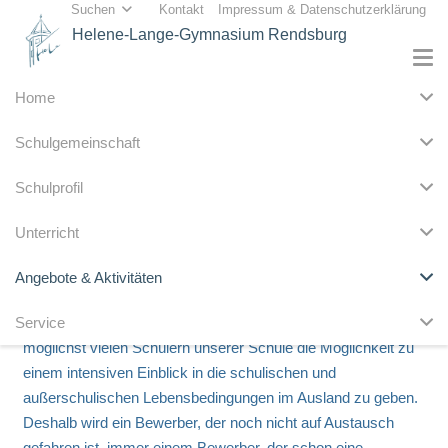
Suchen
Kontakt
Impressum & Datenschutzerklärung
Helene-Lange-Gymnasium Rendsburg
Home
Schulgemeinschaft
Die Zahl der Plätze im jeweiligen Austauschprogramm hängt
Schulprofil
von der Zahl der Teilnehmer an der Partnerschule ab; deshalb
ist es nicht möglich, jedem Bewerber einen Platz in einem der
Unterricht
Austauschprogramme zu garantieren. Da es sich um ein
freiwilliges Zusatzangebot der Schule handelt, besteht kein
Angebote & Aktivitäten
Anspruch auf Teilnahme. Das Bestreben der für die
Service
Programme verantwortlichen Lehrkräfte ist es jedoch,
möglichst vielen Schülern unserer Schule die Möglichkeit zu
einem intensiven Einblick in die schulischen und
außerschulischen Lebensbedingungen im Ausland zu geben.
Deshalb wird ein Bewerber, der noch nicht auf Austausch
gefahren ist, immer einem Bewerber, der schon eine