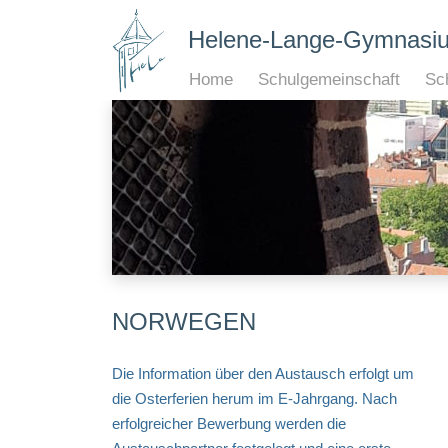
Helene-Lange-Gymnasi
Home
Schulgemeinschaft
Sch
NORWEGEN
Die Information über den Austausch erfolgt um
die Osterferien herum im E-Jahrgang. Nach
erfolgreicher Bewerbung werden die