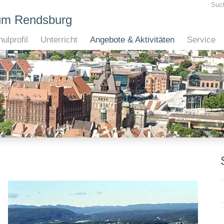
Suc
um Rendsburg
ulprofil
Unterricht
Angebote & Aktivitäten
Service