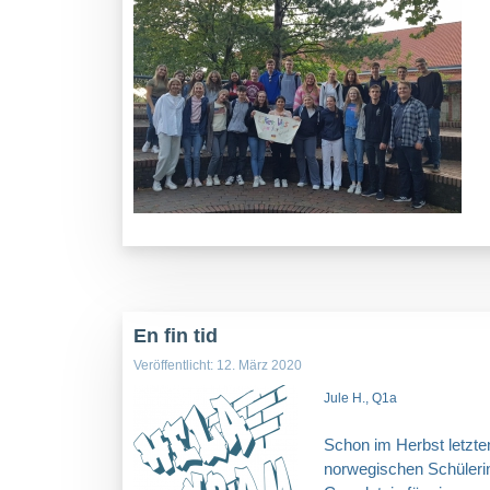
En fin tid
Veröffentlicht: 12. März 2020
Jule H., Q1a
Schon im Herbst letzt
norwegischen Schülerinn