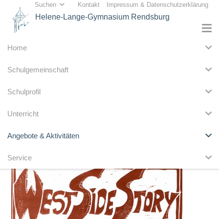
Suchen
Kontakt
Impressum & Datenschutzerklärung
Helene-Lange-Gymnasium Rendsburg
Home
Schulgemeinschaft
1995: West Side Story
Schulprofil
Eine „Story“ mit reifer Leistung
Unterricht
Publikum bejubelt die neue Musical-Produktion des Helene-
Angebote & Aktivitäten
Lange-Gymnasiums
Service