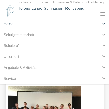
Suchen
Kontakt
Impressum & Datenschutzerklärung
Helene-Lange-Gymnasium Rendsburg
Home
Schulgemeinschaft
„MEEHR“ ERFOLG AUF DER
Schulprofil
INTERNATIONALEN
Unterricht
SCHÜLERFIRMENMESSE IN BERLIN
Verfasst am 6.März 2019
Angebote & Aktivitäten
Anna Hansen & Line Ella Voß (Vorstandsvorsitzende der Schülerfirma
Service
meehr)