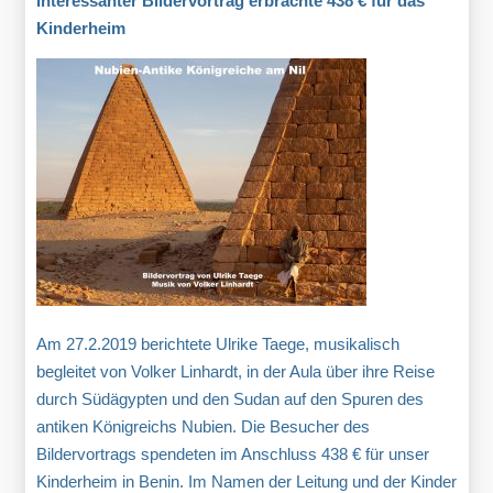
Interessanter Bildervortrag erbrachte 438 € für das
Kinderheim
Am 27.2.2019 berichtete Ulrike Taege, musikalisch
begleitet von Volker Linhardt, in der Aula über ihre Reise
durch Südägypten und den Sudan auf den Spuren des
antiken Königreichs Nubien. Die Besucher des
Bildervortrags spendeten im Anschluss 438 € für unser
Kinderheim in Benin. Im Namen der Leitung und der Kinder