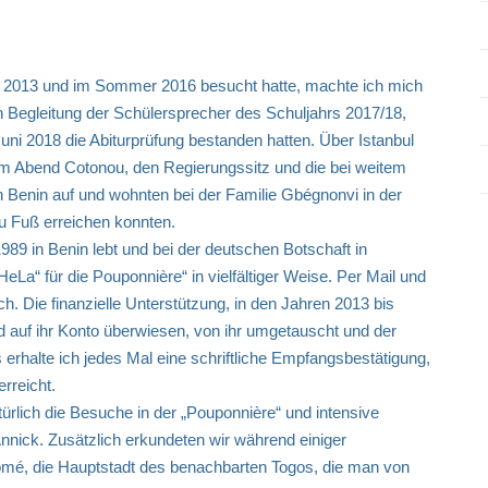
 2013 und im Sommer 2016 besucht hatte, machte ich mich
n Begleitung der Schülersprecher des Schuljahrs 2017/18,
uni 2018 die Abiturprüfung bestanden hatten. Über Istanbul
am Abend Cotonou, den Regierungssitz und die bei weitem
in Benin auf und wohnten bei der Familie Gbégnonvi in der
zu Fuß erreichen konnten.
989 in Benin lebt und bei der deutschen Botschaft in
eLa“ für die Pouponnière“ in vielfältiger Weise. Per Mail und
. Die finanzielle Unterstützung, in den Jahren 2013 bis
rd auf ihr Konto überwiesen, von ihr umgetauscht und der
erhalte ich jedes Mal eine schriftliche Empfangsbestätigung,
erreicht.
ürlich die Besuche in der „Pouponnière“ und intensive
nnick. Zusätzlich erkundeten wir während einiger
mé, die Hauptstadt des benachbarten Togos, die man von