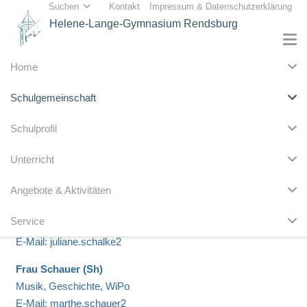
Suchen
Kontakt
Impressum & Datenschutzerklärung
Helene-Lange-Gymnasium Rendsburg
Home
Schulgemeinschaft
Alle E-Mail-Adressen enden auf „@schule-sh.de“!
Schulprofil
Frau Sartori (Sa)
Unterricht
Englisch, Sport
E-Mail: susanne.sartori2
Angebote & Aktivitäten
Frau Schalke (Sk)
Service
Latein, ev. Religion, Fachvorsitz Religion
E-Mail: juliane.schalke2
Frau Schauer (Sh)
Musik, Geschichte, WiPo
E-Mail: marthe.schauer2