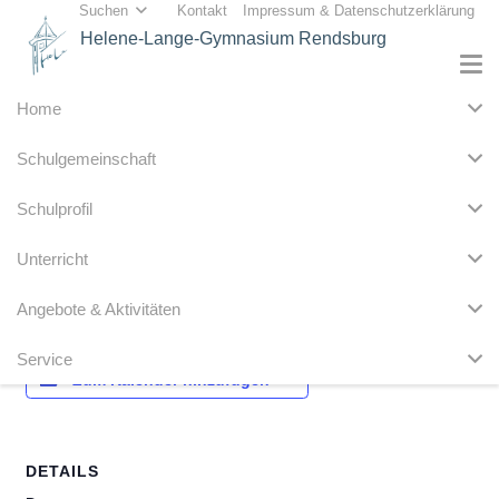
Suchen
Kontakt
Impressum & Datenschutzerklärung
Helene-Lange-Gymnasium Rendsburg
Home
« Alle Veranstaltungen
Schulgemeinschaft
Diese Veranstaltung hat bereits stattgefunden.
Schulprofil
Zeugniskonferenzen
Unterricht
29. Juni
Angebote & Aktivitäten
Service
Zum Kalender hinzufügen
DETAILS