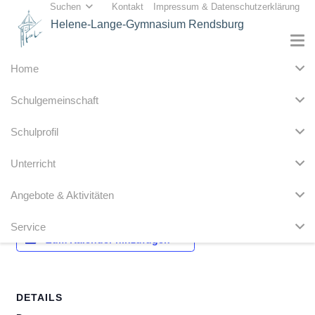
Suchen
Kontakt
Impressum & Datenschutzerklärung
Helene-Lange-Gymnasium Rendsburg
Home
« Alle Veranstaltungen
Schulgemeinschaft
Diese Veranstaltung hat bereits stattgefunden.
Schulprofil
Zeugnisausgabe Ende 5. Std.
Unterricht
31. Januar 2025
Angebote & Aktivitäten
Service
Zum Kalender hinzufügen
DETAILS