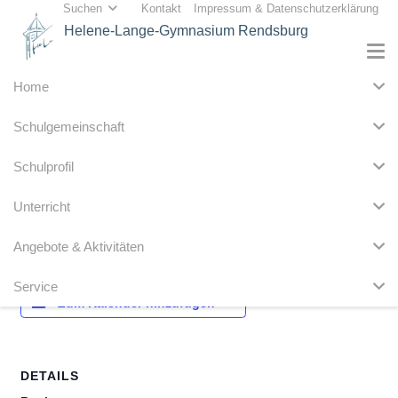
Suchen
Kontakt
Impressum & Datenschutzerklärung
Helene-Lange-Gymnasium Rendsburg
Home
« Alle Veranstaltungen
Schulgemeinschaft
Diese Veranstaltung hat bereits stattgefunden.
Schulprofil
Wirtschaftspraktikum E-Jg.
Unterricht
24. April 2023
-
28. April 2023
Angebote & Aktivitäten
Service
Zum Kalender hinzufügen
DETAILS