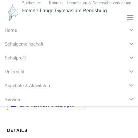
Suchen
Kontakt
Impressum & Datenschutzerklärung
Helene-Lange-Gymnasium Rendsburg
Home
« Alle Veranstaltungen
Schulgemeinschaft
Diese Veranstaltung hat bereits stattgefunden.
Schulprofil
Weltklimatag
Unterricht
20. September 2019
Angebote & Aktivitäten
Service
Zum Kalender hinzufügen
DETAILS