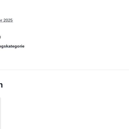
r 2025
0
ngskategorie
n