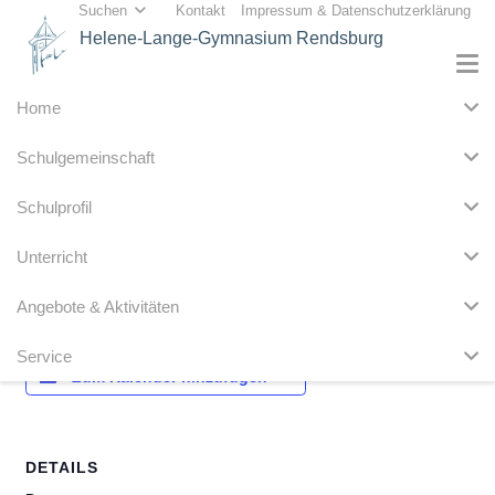
Suchen
Kontakt
Impressum & Datenschutzerklärung
Helene-Lange-Gymnasium Rendsburg
Home
« Alle Veranstaltungen
Schulgemeinschaft
Diese Veranstaltung hat bereits stattgefunden.
Schulprofil
Vorlesewettbewerb 6. Klassen
Unterricht
6. Dezember 2019
Angebote & Aktivitäten
Service
Zum Kalender hinzufügen
DETAILS