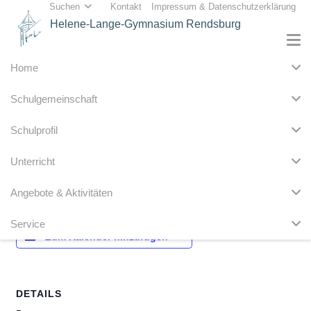
Suchen
Kontakt
Impressum & Datenschutzerklärung
Helene-Lange-Gymnasium Rendsburg
Home
« Alle Veranstaltungen
Schulgemeinschaft
Diese Veranstaltung hat bereits stattgefunden.
Schulprofil
Vorlesewettbewerb 6. Klassen
Unterricht
6. Dezember 2024
Angebote & Aktivitäten
Service
Zum Kalender hinzufügen
DETAILS