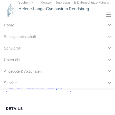
Suchen
Kontakt
Impressum & Datenschutzerklärung
Helene-Lange-Gymnasium Rendsburg
Home
« Alle Veranstaltungen
Schulgemeinschaft
Diese Veranstaltung hat bereits stattgefunden.
Schulprofil
Vorlesewettbewerb 6. Klassen
Unterricht
3. Dezember 2021
Angebote & Aktivitäten
Service
Zum Kalender hinzufügen
DETAILS