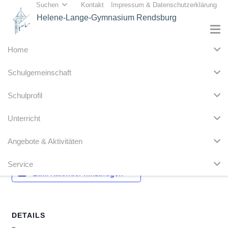
Suchen
Kontakt
Impressum & Datenschutzerklärung
Helene-Lange-Gymnasium Rendsburg
Home
« Alle Veranstaltungen
Schulgemeinschaft
Diese Veranstaltung hat bereits stattgefunden.
Schulprofil
VERA Mathematik 8. Klassen
Unterricht
4. März 2024
Angebote & Aktivitäten
Service
Zum Kalender hinzufügen
DETAILS