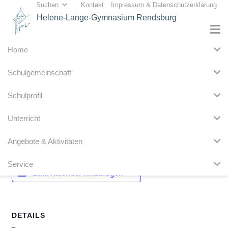
Suchen
Kontakt
Impressum & Datenschutzerklärung
Helene-Lange-Gymnasium Rendsburg
Home
« Alle Veranstaltungen
Schulgemeinschaft
Diese Veranstaltung hat bereits stattgefunden.
Schulprofil
VERA 8 Deutsch 1. – 4. Std.
Unterricht
2. März
Angebote & Aktivitäten
Service
Zum Kalender hinzufügen
DETAILS