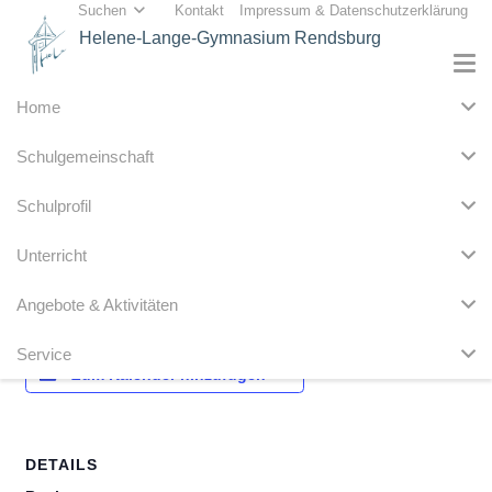
Suchen
Kontakt
Impressum & Datenschutzerklärung
Helene-Lange-Gymnasium Rendsburg
Home
« Alle Veranstaltungen
Schulgemeinschaft
Diese Veranstaltung hat bereits stattgefunden.
Schulprofil
Sextaner-Anmeldungen
Unterricht
19. Februar 2024
-
28. Februar 2024
Angebote & Aktivitäten
Service
Zum Kalender hinzufügen
DETAILS