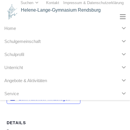
Suchen
Kontakt
Impressum & Datenschutzerklärung
Helene-Lange-Gymnasium Rendsburg
Home
« Alle Veranstaltungen
Schulgemeinschaft
Diese Veranstaltung hat bereits stattgefunden.
Schulprofil
Schulkonferenz
Unterricht
6. November 2019 @ 18:00
Angebote & Aktivitäten
Service
Zum Kalender hinzufügen
DETAILS