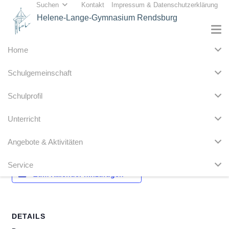
Suchen
Kontakt
Impressum & Datenschutzerklärung
Helene-Lange-Gymnasium Rendsburg
Home
« Alle Veranstaltungen
Schulgemeinschaft
Diese Veranstaltung hat bereits stattgefunden.
Schulprofil
Schulkonferenz
Unterricht
18. November 2025 @ 18:00
Angebote & Aktivitäten
Service
Zum Kalender hinzufügen
DETAILS