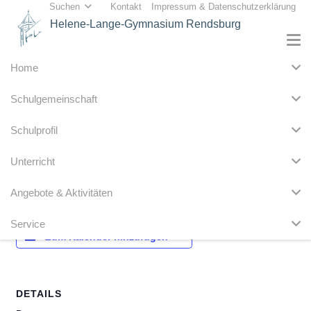
Suchen
Kontakt
Impressum & Datenschutzerklärung
Helene-Lange-Gymnasium Rendsburg
Home
« Alle Veranstaltungen
Schulgemeinschaft
Diese Veranstaltung hat bereits stattgefunden.
Schulprofil
Schulentwicklungstag
Unterricht
2. November 2020
Angebote & Aktivitäten
Service
Zum Kalender hinzufügen
DETAILS