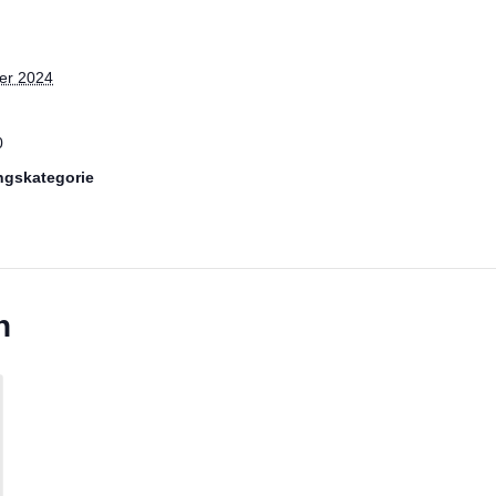
er 2024
0
ngskategorie
n