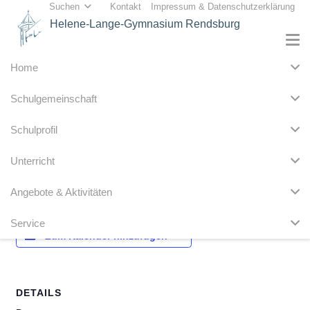
Suchen
Kontakt
Impressum & Datenschutzerklärung
Helene-Lange-Gymnasium Rendsburg
Home
« Alle Veranstaltungen
Schulgemeinschaft
Diese Veranstaltung hat bereits stattgefunden.
Schulprofil
Pädagogische Konferenzen
Unterricht
16. November 2023
Angebote & Aktivitäten
Service
Zum Kalender hinzufügen
DETAILS