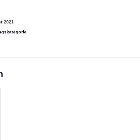
r 2021
ngskategorie
n