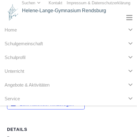
Suchen
Kontakt
Impressum & Datenschutzerklärung
Helene-Lange-Gymnasium Rendsburg
Home
« Alle Veranstaltungen
Schulgemeinschaft
Diese Veranstaltung hat bereits stattgefunden.
Schulprofil
Kollegiumsausflug
Unterricht
13. September 2024
Angebote & Aktivitäten
Service
Zum Kalender hinzufügen
DETAILS