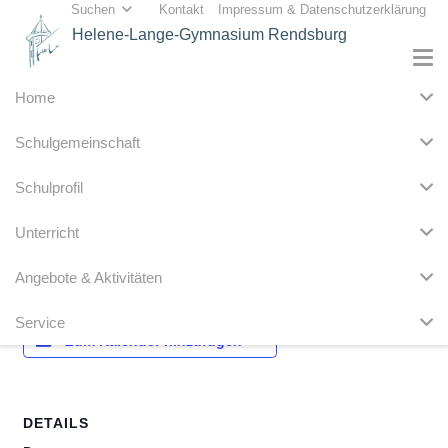
Suchen
Kontakt
Impressum & Datenschutzerklärung
Helene-Lange-Gymnasium Rendsburg
Home
« Alle Veranstaltungen
Schulgemeinschaft
Diese Veranstaltung hat bereits stattgefunden.
Schulprofil
Klassenlehrertag 10. Kl.
Unterricht
11. September 2024
Angebote & Aktivitäten
Service
Zum Kalender hinzufügen
DETAILS