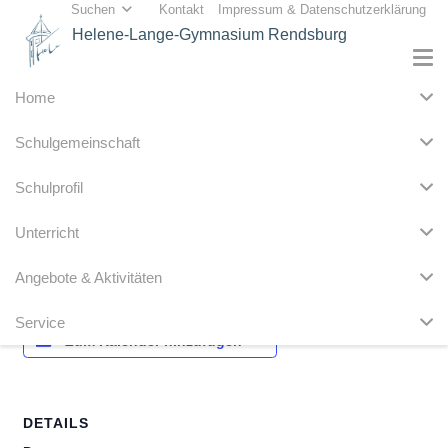
Suchen
Kontakt
Impressum & Datenschutzerklärung
Helene-Lange-Gymnasium Rendsburg
Home
« Alle Veranstaltungen
Schulgemeinschaft
Diese Veranstaltung hat bereits stattgefunden.
Schulprofil
Info Profile 10. Klassen 1.+2. Std.
Unterricht
5. Februar
Angebote & Aktivitäten
Service
Zum Kalender hinzufügen
DETAILS