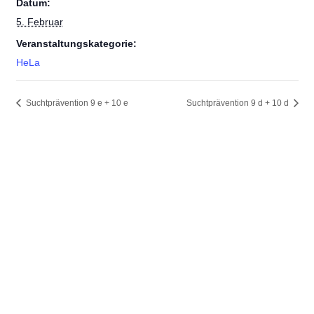
Datum:
5. Februar
Veranstaltungskategorie:
HeLa
Suchtprävention 9 e + 10 e
Suchtprävention 9 d + 10 d