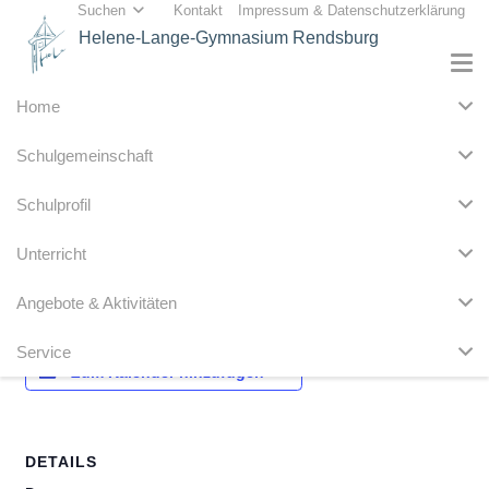
Suchen
Kontakt
Impressum & Datenschutzerklärung
Helene-Lange-Gymnasium Rendsburg
Home
« Alle Veranstaltungen
Schulgemeinschaft
Diese Veranstaltung hat bereits stattgefunden.
Schulprofil
Himmelfahrtsferien
Unterricht
30. Mai 2025
Angebote & Aktivitäten
Service
Zum Kalender hinzufügen
DETAILS