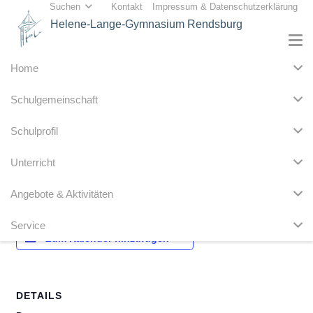
Suchen
Kontakt
Impressum & Datenschutzerklärung
Helene-Lange-Gymnasium Rendsburg
Home
« Alle Veranstaltungen
Schulgemeinschaft
Diese Veranstaltung hat bereits stattgefunden.
Schulprofil
Fachkonferenz Chemie
Unterricht
29. April
Angebote & Aktivitäten
Service
Zum Kalender hinzufügen
DETAILS