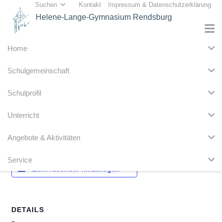
Suchen
Kontakt
Impressum & Datenschutzerklärung
Helene-Lange-Gymnasium Rendsburg
Home
« Alle Veranstaltungen
Schulgemeinschaft
Diese Veranstaltung hat bereits stattgefunden.
Schulprofil
Elternsprechtag
Unterricht
14. Februar 2025 @ 14:00
Angebote & Aktivitäten
Service
Zum Kalender hinzufügen
DETAILS