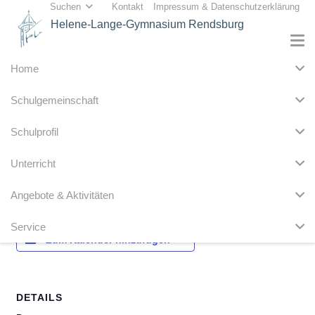
Suchen
Kontakt
Impressum & Datenschutzerklärung
Helene-Lange-Gymnasium Rendsburg
Home
« Alle Veranstaltungen
Schulgemeinschaft
Diese Veranstaltung hat bereits stattgefunden.
Schulprofil
Elternabend E b + E c + E d
Unterricht
18. September 2025 @ 20:00
Angebote & Aktivitäten
Service
Zum Kalender hinzufügen
DETAILS