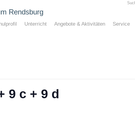
Suc
um Rendsburg
ulprofil
Unterricht
Angebote & Aktivitäten
Service
 9 c + 9 d