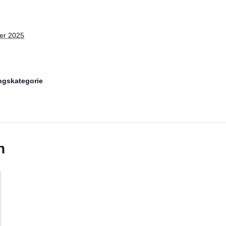
er 2025
ngskategorie
n