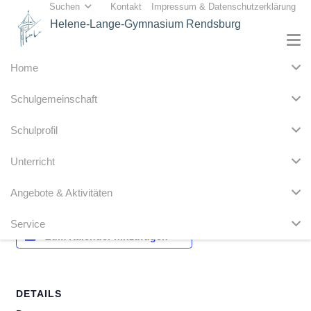
Suchen
Kontakt
Impressum & Datenschutzerklärung
Helene-Lange-Gymnasium Rendsburg
Home
« Alle Veranstaltungen
Schulgemeinschaft
Diese Veranstaltung hat bereits stattgefunden.
Schulprofil
Christi Himmelfahrt
Unterricht
9. Mai 2024
Angebote & Aktivitäten
Service
Zum Kalender hinzufügen
DETAILS