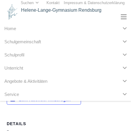
Suchen
Kontakt
Impressum & Datenschutzerklärung
Helene-Lange-Gymnasium Rendsburg
Home
« Alle Veranstaltungen
Schulgemeinschaft
Diese Veranstaltung hat bereits stattgefunden.
Schulprofil
Beweglicher Ferientag
Unterricht
25. Mai 2021
Angebote & Aktivitäten
Service
Zum Kalender hinzufügen
DETAILS