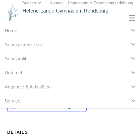
Suchen
Kontakt
Impressum & Datenschutzerklärung
Helene-Lange-Gymnasium Rendsburg
Home
« Alle Veranstaltungen
Schulgemeinschaft
Diese Veranstaltung hat bereits stattgefunden.
Schulprofil
Abitur E Sprechprüfungen
Unterricht
20. März 2024
Angebote & Aktivitäten
Service
Zum Kalender hinzufügen
DETAILS