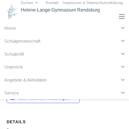
Suchen
Kontakt
Impressum & Datenschutzerklärung
Helene-Lange-Gymnasium Rendsburg
Home
« Alle Veranstaltungen
Schulgemeinschaft
Diese Veranstaltung hat bereits stattgefunden.
Schulprofil
4. Std. Zeugnisausgabe
Unterricht
18. Juni 2021
Angebote & Aktivitäten
Service
Zum Kalender hinzufügen
DETAILS