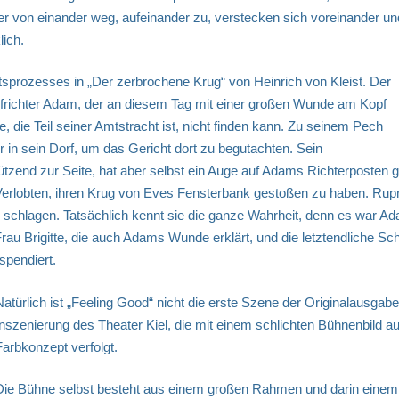
r von einander weg, aufeinander zu, verstecken sich voreinander un
lich.
tsprozesses in „Der zerbrochene Krug“ von Heinrich von Kleist. Der
rfrichter Adam, der an diesem Tag mit einer großen Wunde am Kopf
 die Teil seiner Amtstracht ist, nicht finden kann. Zu seinem Pech
in sein Dorf, um das Gericht dort zu begutachten. Sein
tützend zur Seite, hat aber selbst ein Auge auf Adams Richterposten 
Verlobten, ihren Krug von Eves Fensterbank gestoßen zu haben. Rupre
e schlagen. Tatsächlich kennt sie die ganze Wahrheit, denn es war Ad
u Brigitte, die auch Adams Wunde erklärt, und die letztendliche Schi
spendiert.
Natürlich ist „Feeling Good“ nicht die erste Szene der Originalausgabe,
Inszenierung des Theater Kiel, die mit einem schlichten Bühnenbild 
Farbkonzept verfolgt.
Die Bühne selbst besteht aus einem großen Rahmen und darin einem kl