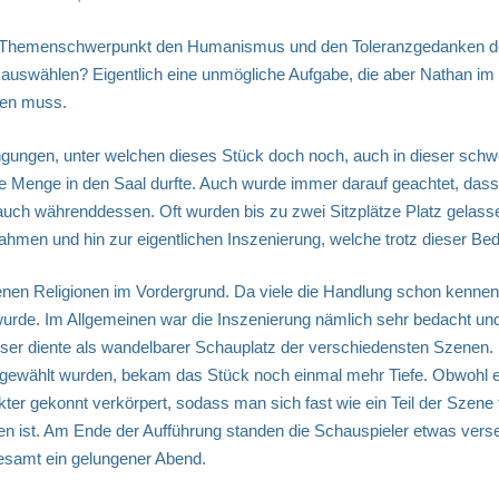
s Themenschwerpunkt den Humanismus und den Toleranzgedanken d
e“ auswählen? Eigentlich eine unmögliche Aufgabe, die aber Nathan im
gen muss.
dingungen, unter welchen dieses Stück doch noch, auch in dieser schw
se Menge in den Saal durfte. Auch wurde immer darauf geachtet, das
 auch währenddessen. Oft wurden bis zu zwei Sitzplätze Platz gelasse
en und hin zur eigentlichen Inszenierung, welche trotz dieser Bed
nen Religionen im Vordergrund. Da viele die Handlung schon kennen, 
urde. Im Allgemeinen war die Inszenierung nämlich sehr bedacht und
eser diente als wandelbarer Schauplatz der verschiedensten Szenen.
ewählt wurden, bekam das Stück noch einmal mehr Tiefe. Obwohl es 
ter gekonnt verkörpert, sodass man sich fast wie ein Teil der Szene 
llen ist. Am Ende der Aufführung standen die Schauspieler etwas ver
gesamt ein gelungener Abend.