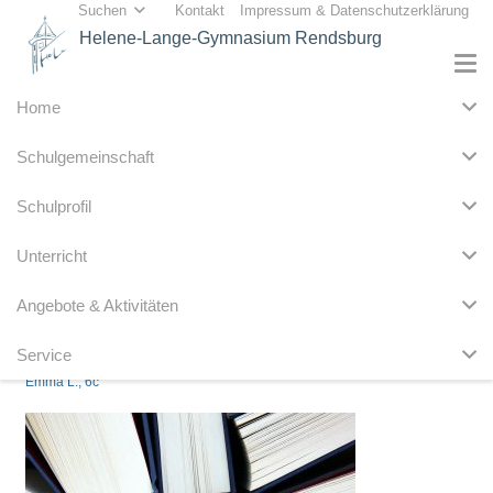
Suchen
Kontakt
Impressum & Datenschutzerklärung
Helene-Lange-Gymnasium Rendsburg
Home
Schulgemeinschaft
Schulprofil
Unterricht
Angebote & Aktivitäten
Service
Emma L., 6c