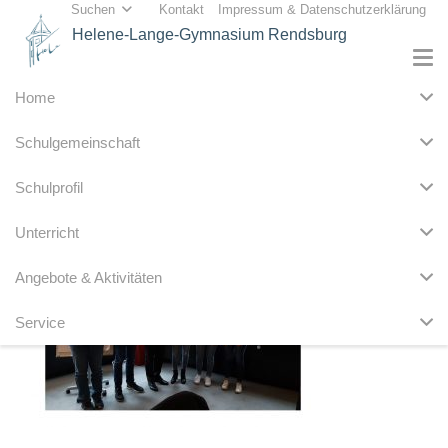
Suchen
Kontakt
Impressum & Datenschutzerklärung
Helene-Lange-Gymnasium Rendsburg
Home
Schulgemeinschaft
Anna Hansen (Vorstandsvorsitzende der Schülerfirma meehr)
Schulprofil
Unterricht
Angebote & Aktivitäten
Service